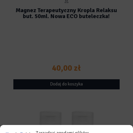
Magnez Terapeutyczny Kropla Relaksu
but. 50ml. Nowa ECO buteleczka!
40,00
zł
Dodaj do koszyka
Zarządzaj zgodami plików