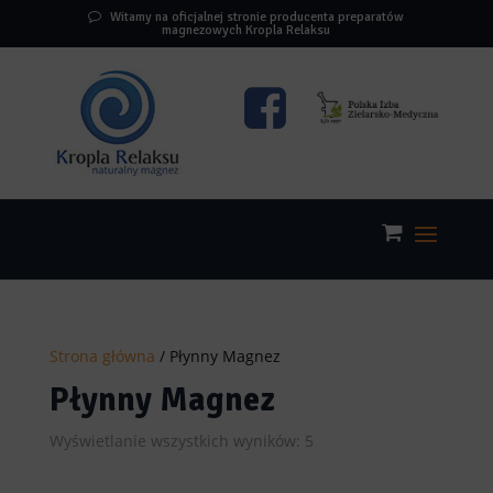
Witamy na oficjalnej stronie producenta preparatów
magnezowych Kropla Relaksu
Strona główna
/ Płynny Magnez
Płynny Magnez
Posortowane
Wyświetlanie wszystkich wyników: 5
według
popularności