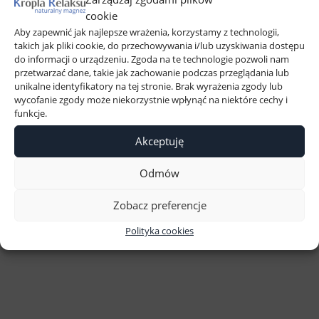
cookie
Aby zapewnić jak najlepsze wrażenia, korzystamy z technologii,
takich jak pliki cookie, do przechowywania i/lub uzyskiwania dostępu
do informacji o urządzeniu. Zgoda na te technologie pozwoli nam
przetwarzać dane, takie jak zachowanie podczas przeglądania lub
unikalne identyfikatory na tej stronie. Brak wyrażenia zgody lub
wycofanie zgody może niekorzystnie wpłynąć na niektóre cechy i
funkcje.
Akceptuję
Odmów
Zobacz preferencje
Magnez Terapeutyczny Kropla Relaksu
zestaw 2x but. 50ml. Nowa ECO
Polityka cookies
buteleczka!