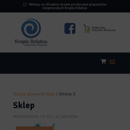
Witamy na oficjalnej stronie producenta preparatów
magnezowych Kropla Relaksu
Strona główna
/
Sklep
/ Strona 3
Sklep
Posortowane
Wyświetlanie 19–22 z 22 wyników
według
popularności