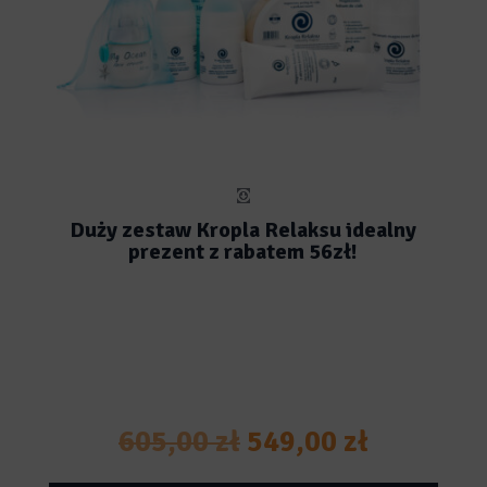
Duży zestaw Kropla Relaksu idealny
prezent z rabatem 56zł!
Pierwotna
Aktualna
605,00
zł
549,00
zł