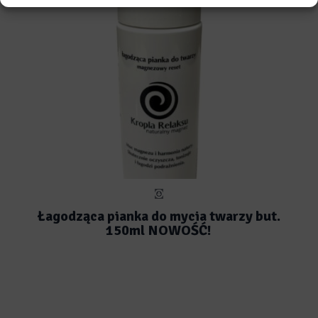
Łagodząca pianka do mycia twarzy but.
150ml NOWOŚĆ!