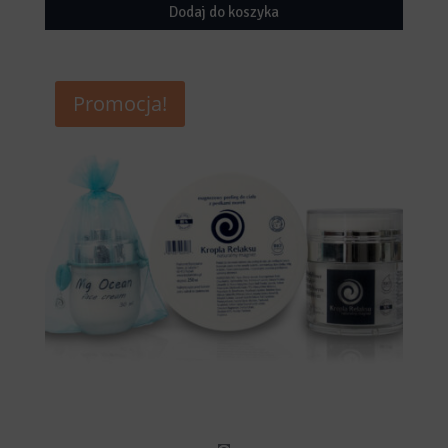
cena
cena
Dodaj do koszyka
wynosiła:
wynosi:
605,00 zł.
549,00 zł
Promocja!