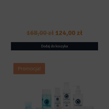
Pierwotna
Aktualna
168,00
zł
124,00
zł
cena
cena
Dodaj do koszyka
wynosiła:
wynosi:
168,00 zł.
124,00 zł
Promocja!