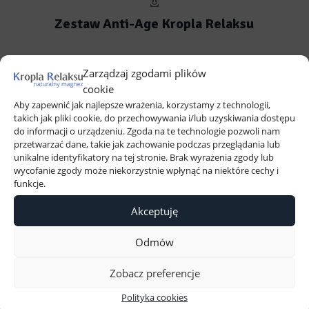
Zestaw Anti-Age Kropla Relaksu
Zarządzaj zgodami plików
cookie
Aby zapewnić jak najlepsze wrażenia, korzystamy z technologii,
takich jak pliki cookie, do przechowywania i/lub uzyskiwania dostępu
do informacji o urządzeniu. Zgoda na te technologie pozwoli nam
przetwarzać dane, takie jak zachowanie podczas przeglądania lub
Pierwotna
Aktualna
327,00
zł
299,00
zł
unikalne identyfikatory na tej stronie. Brak wyrażenia zgody lub
wycofanie zgody może niekorzystnie wpłynąć na niektóre cechy i
cena
cena
funkcje.
Dodaj do koszyka
Akceptuję
wynosiła:
wynosi:
Odmów
327,00 zł.
299,00 zł
Promocja!
Zobacz preferencje
Polityka cookies